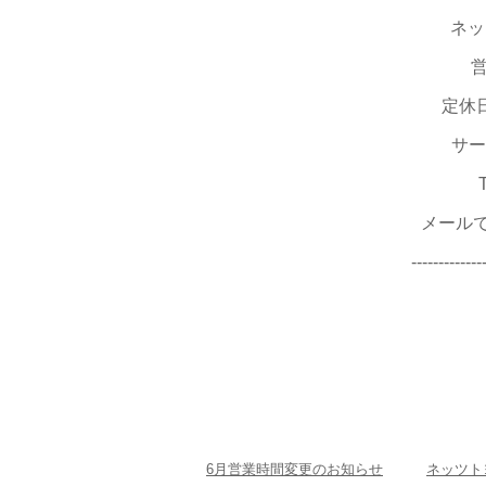
ネッ
営
定休
サー
メール
-------------
6月営業時間変更のお知らせ
ネッツト