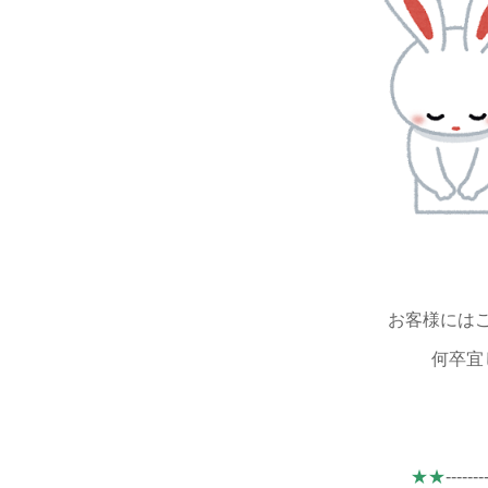
お客様には
何卒宜
★★
-------