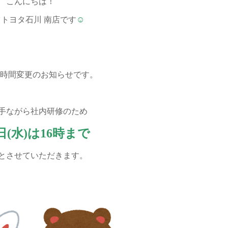
こんにちは！
トヨタ石川 南店です
☺
業時間変更のお知らせです。
手ながら社内研修のため
日(水)
は
16時
まで
とさせていただきます。