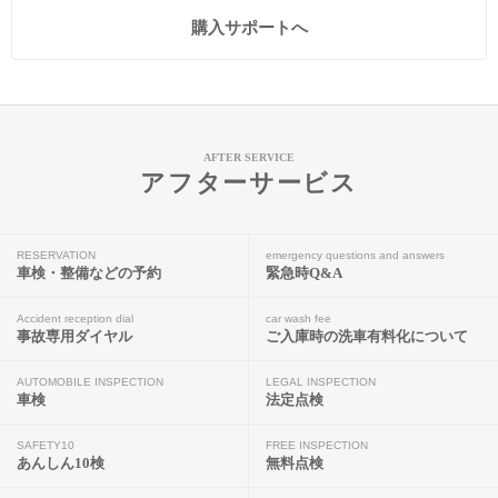
購入サポートへ
AFTER SERVICE
アフターサービス
RESERVATION
emergency questions and answers
車検・整備などの予約
緊急時Q&A
Accident reception dial
car wash fee
事故専用ダイヤル
ご入庫時の洗車有料化について
AUTOMOBILE INSPECTION
LEGAL INSPECTION
車検
法定点検
SAFETY10
FREE INSPECTION
あんしん10検
無料点検