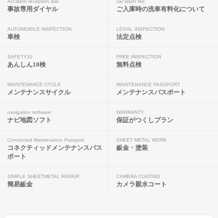
Accident reception dial
car wash fee
事故専用ダイヤル
ご入庫時の洗車有料化について
AUTOMOBILE INSPECTION
LEGAL INSPECTION
車検
法定点検
SAFETY10
FREE INSPECTION
あんしん10検
無料点検
MAINTENANCE CYCLE
MAINTENANCE PASSPORT
メンテナンスサイクル
メンテナンスパスポート
navigation software
WARRANTY
ナビ地図ソフト
保証がつくしプラン
Connected Maintenance Passport
SHEET METAL WORK
コネクティッドメンテナンスパス
鈑金・塗装
ポート
SIMPLE SHEETMETAL REPAIR
CAMERA COATING
簡易鈑金
カメラ親水コート