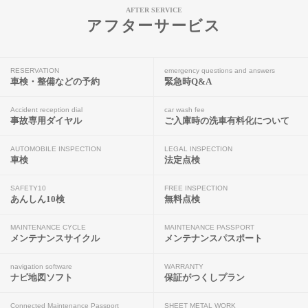
AFTER SERVICE
アフターサービス
RESERVATION
emergency questions and answers
車検・整備などの予約
緊急時Q&A
Accident reception dial
car wash fee
事故専用ダイヤル
ご入庫時の洗車有料化について
AUTOMOBILE INSPECTION
LEGAL INSPECTION
車検
法定点検
SAFETY10
FREE INSPECTION
あんしん10検
無料点検
MAINTENANCE CYCLE
MAINTENANCE PASSPORT
メンテナンスサイクル
メンテナンスパスポート
navigation software
WARRANTY
ナビ地図ソフト
保証がつくしプラン
Connected Maintenance Passport
SHEET METAL WORK