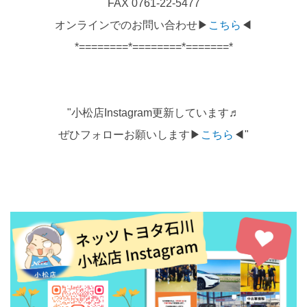
FAX 0761-22-5477
オンラインでのお問い合わせ▶
こちら
◀
*========*========*=======*
"小松店Instagram更新しています♬
ぜひフォローお願いします▶
こちら
◀"