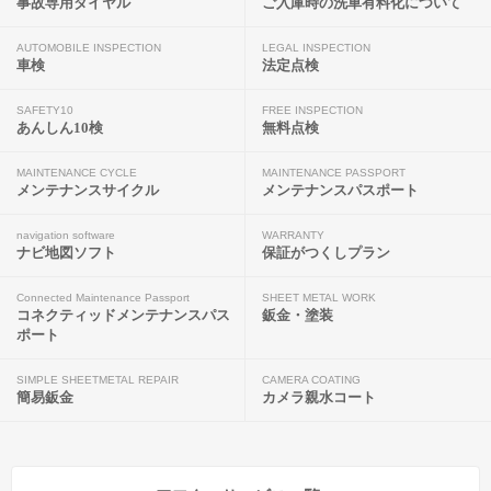
事故専用ダイヤル
ご入庫時の洗車有料化について
AUTOMOBILE INSPECTION
LEGAL INSPECTION
車検
法定点検
SAFETY10
FREE INSPECTION
あんしん10検
無料点検
MAINTENANCE CYCLE
MAINTENANCE PASSPORT
メンテナンスサイクル
メンテナンスパスポート
navigation software
WARRANTY
ナビ地図ソフト
保証がつくしプラン
Connected Maintenance Passport
SHEET METAL WORK
コネクティッドメンテナンスパス
鈑金・塗装
ポート
SIMPLE SHEETMETAL REPAIR
CAMERA COATING
簡易鈑金
カメラ親水コート