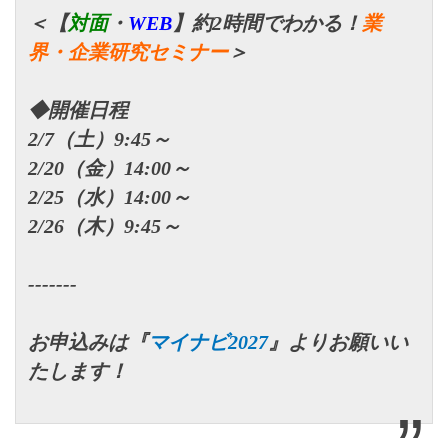
＜【
対面
・
WEB
】約2時間でわかる！
業
界・企業研究セミナー
＞
◆開催日程
2/7（土）9:45～
2/20（金）14:00～
2/25（水）14:00～
2/26（木）9:45～
-------
お申込みは『
マイナビ2027
』よりお願いい
たします！