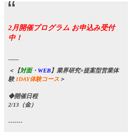
2月開催プログラム お申込み受付
中！
-------
＜【
対面
・
WEB
】業界研究×提案型営業体
験
1DAY体験コース
＞
◆開催日程
2/13（金）
-------