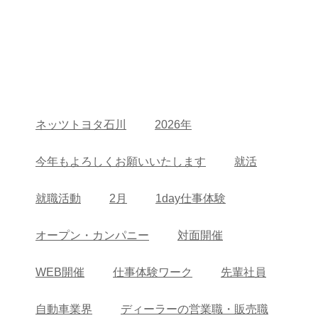
ネッツトヨタ石川
2026年
今年もよろしくお願いいたします
就活
就職活動
2月
1day仕事体験
オープン・カンパニー
対面開催
WEB開催
仕事体験ワーク
先輩社員
自動車業界
ディーラーの営業職・販売職