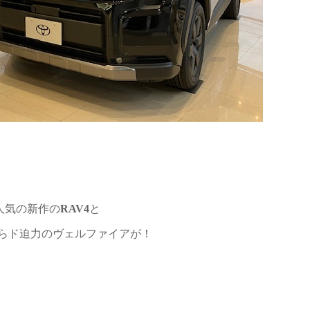
人気の新作の
RAV4
と
らド迫力のヴェルファイアが！