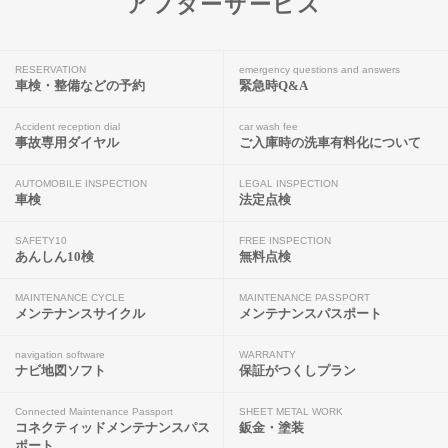
アフターサービス
RESERVATION
emergency questions and answers
車検・整備などの予約
緊急時Q&A
Accident reception dial
car wash fee
事故専用ダイヤル
ご入庫時の洗車有料化について
AUTOMOBILE INSPECTION
LEGAL INSPECTION
車検
法定点検
SAFETY10
FREE INSPECTION
あんしん10検
無料点検
MAINTENANCE CYCLE
MAINTENANCE PASSPORT
メンテナンスサイクル
メンテナンスパスポート
navigation software
WARRANTY
ナビ地図ソフト
保証がつくしプラン
Connected Maintenance Passport
SHEET METAL WORK
コネクティッドメンテナンスパス
鈑金・塗装
ポート