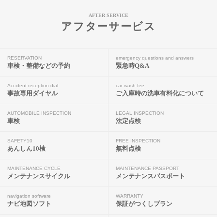
AFTER SERVICE
アフターサービス
RESERVATION
emergency questions and answers
車検・整備などの予約
緊急時Q&A
Accident reception dial
car wash fee
事故専用ダイヤル
ご入庫時の洗車有料化について
AUTOMOBILE INSPECTION
LEGAL INSPECTION
車検
法定点検
SAFETY10
FREE INSPECTION
あんしん10検
無料点検
MAINTENANCE CYCLE
MAINTENANCE PASSPORT
メンテナンスサイクル
メンテナンスパスポート
navigation software
WARRANTY
ナビ地図ソフト
保証がつくしプラン