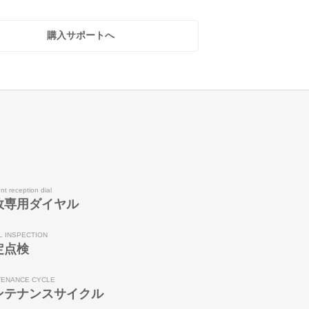
購入サポートへ
nt reception dial
故専用ダイヤル
L INSPECTION
定点検
TENANCE CYCLE
ンテナンスサイクル