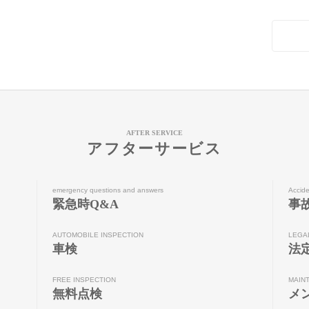
AFTER SERVICE
アフターサービス
emergency questions and answers
Accide
緊急時Q&A
事
AUTOMOBILE INSPECTION
LEGA
車検
法
FREE INSPECTION
MAIN
無料点検
メ