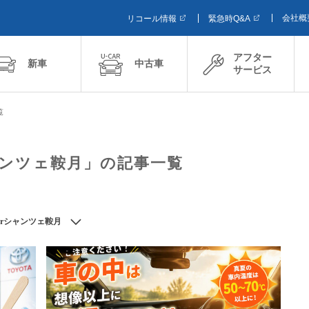
会社概
リコール情報
緊急時Q&A
アフター
新車
中古車
サービス
覧
シャンツェ鞍月」の記事一覧
Carシャンツェ鞍月