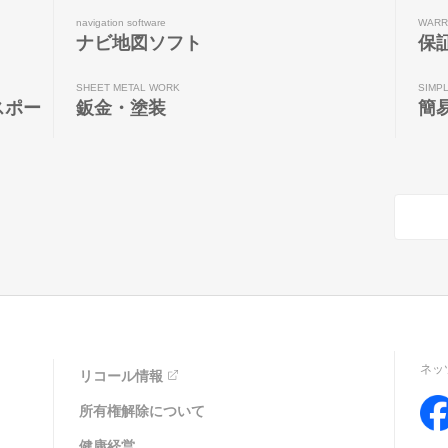
navigation software
WARR
ナビ地図ソフト
保
SHEET METAL WORK
SIMP
スポー
鈑金・塗装
簡
ネッ
リコール情報
所有権解除について
健康経営