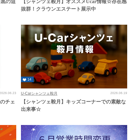
☆黒の迫
【シャンツェ鞍月】オススメUcar情報☆存在感
抜群！クラウンエステート展示中
14
2026.06.23
U-Carシャンツェ鞍月
2026.06.19
車のチェ
【シャンツェ鞍月】キッズコーナーでの素敵な
出来事☆