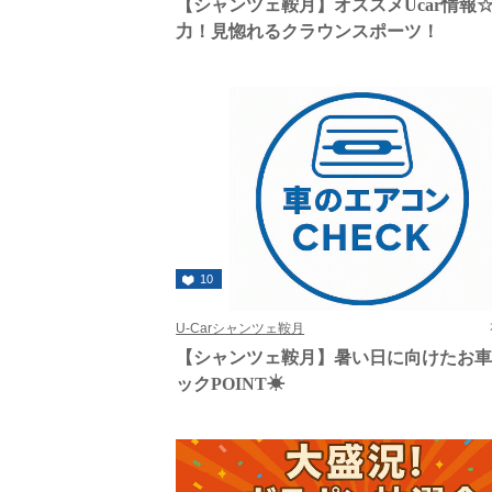
【シャンツェ鞍月】オススメUcar情報
力！見惚れるクラウンスポーツ！
10
U-Carシャンツェ鞍月
【シャンツェ鞍月】暑い日に向けたお
ックPOINT☀