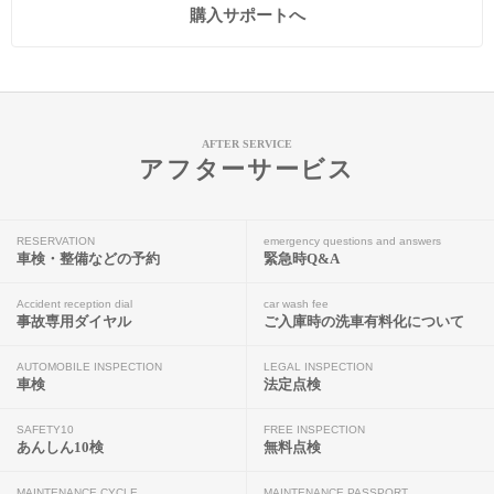
購入サポートへ
AFTER SERVICE
アフターサービス
RESERVATION
emergency questions and answers
車検・整備などの予約
緊急時Q&A
Accident reception dial
car wash fee
事故専用ダイヤル
ご入庫時の洗車有料化について
AUTOMOBILE INSPECTION
LEGAL INSPECTION
車検
法定点検
SAFETY10
FREE INSPECTION
あんしん10検
無料点検
MAINTENANCE CYCLE
MAINTENANCE PASSPORT