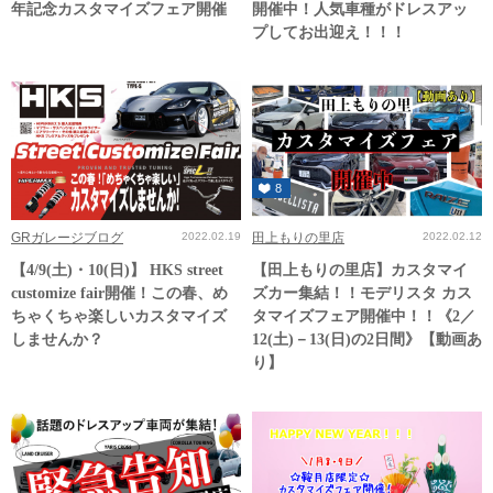
年記念カスタマイズフェア開催
開催中！人気車種がドレスアッ
プしてお出迎え！！！
8
GRガレージブログ
2022.02.19
田上もりの里店
2022.02.12
【4/9(土)・10(日)】 HKS street
【田上もりの里店】カスタマイ
customize fair開催！この春、め
ズカー集結！！モデリスタ カス
ちゃくちゃ楽しいカスタマイズ
タマイズフェア開催中！！《2／
しませんか？
12(土)－13(日)の2日間》【動画あ
り】