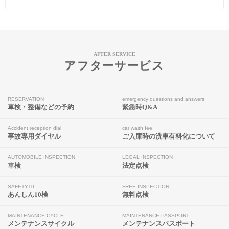
AFTER SERVICE
アフターサービス
RESERVATION
emergency questions and answers
車検・整備などの予約
緊急時Q&A
Accident reception dial
car wash fee
事故専用ダイヤル
ご入庫時の洗車有料化について
AUTOMOBILE INSPECTION
LEGAL INSPECTION
車検
法定点検
SAFETY10
FREE INSPECTION
あんしん10検
無料点検
MAINTENANCE CYCLE
MAINTENANCE PASSPORT
メンテナンスサイクル
メンテナンスパスポート