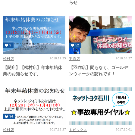
らせ
9
52
松村店
2018.12.25
羽咋店
2018.04.27
【閉店】【松村店】年末年始休
【羽咋店】間もなく、ゴールデ
業のお知らせです。
ンウィークの訪れです！
94
松村店
2017.12.27
トピックス
2017.10.01