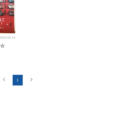
2020.05.15
す☆
1