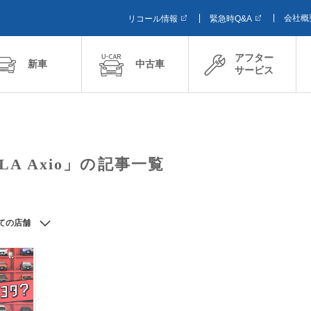
会社概
リコール情報
緊急時Q&A
アフター
新車
中古車
サービス
LA Axio」の記事一覧
ての店舗