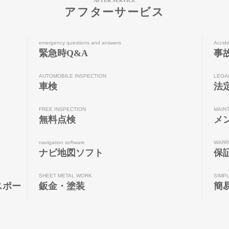
AFTER SERVICE
アフターサービス
emergency questions and answers
Accide
緊急時Q&A
事
AUTOMOBILE INSPECTION
LEGA
車検
法
FREE INSPECTION
MAIN
無料点検
メ
navigation software
WARR
ナビ地図ソフト
保
SHEET METAL WORK
SIMP
スポー
鈑金・塗装
簡