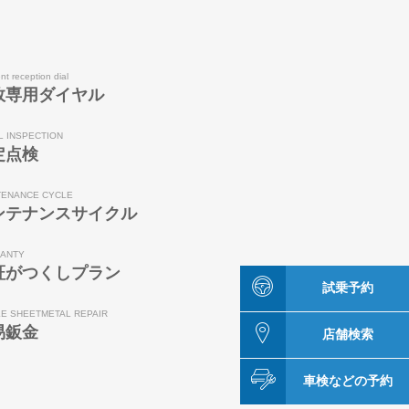
nt reception dial
故専用ダイヤル
L INSPECTION
定点検
TENANCE CYCLE
ンテナンスサイクル
ANTY
証がつくしプラン
試乗予約
LE SHEETMETAL REPAIR
易鈑金
店舗検索
車検などの予約