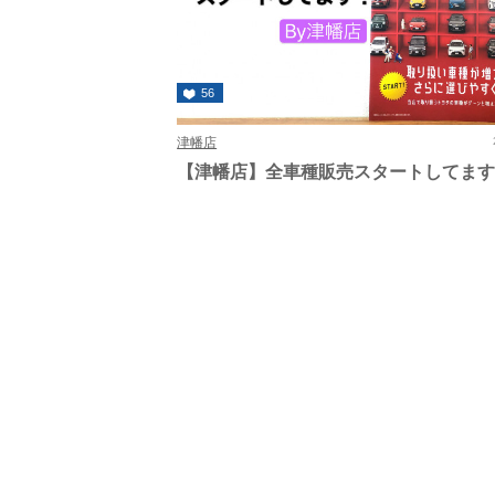
56
津幡店
【津幡店】全車種販売スタートしてま