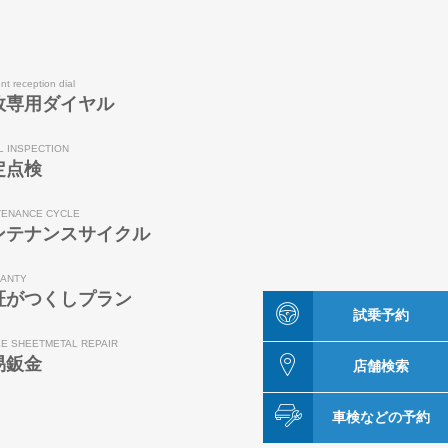
nt reception dial
故専用ダイヤル
L INSPECTION
定点検
TENANCE CYCLE
ンテナンスサイクル
ANTY
証がつくしプラン
試乗予約
LE SHEETMETAL REPAIR
易鈑金
店舗検索
車検などの予約