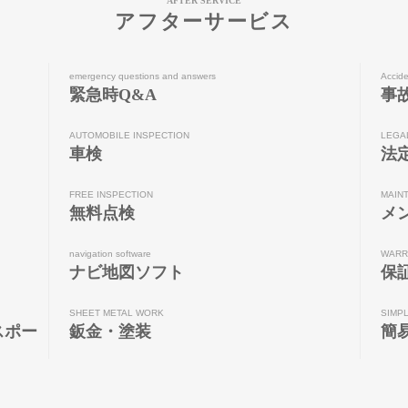
AFTER SERVICE
アフターサービス
emergency questions and answers
Accide
緊急時Q&A
事
AUTOMOBILE INSPECTION
LEGA
車検
法
FREE INSPECTION
MAIN
無料点検
メ
navigation software
WARR
ナビ地図ソフト
保
SHEET METAL WORK
SIMP
スポー
鈑金・塗装
簡