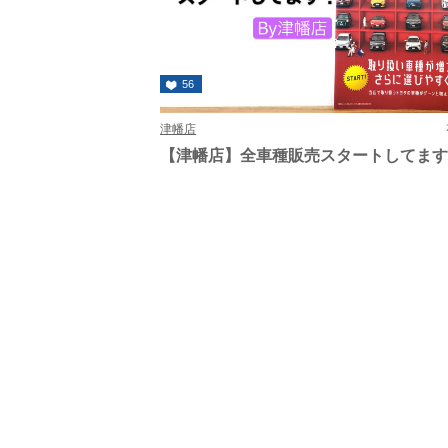
56
津幡店
【津幡店】全車種販売スタートしてま