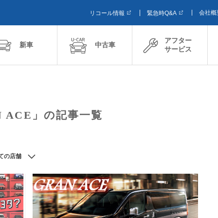
会社概
リコール情報
緊急時Q&A
アフター
新車
中古車
サービス
N ACE」の記事一覧
ての店舗