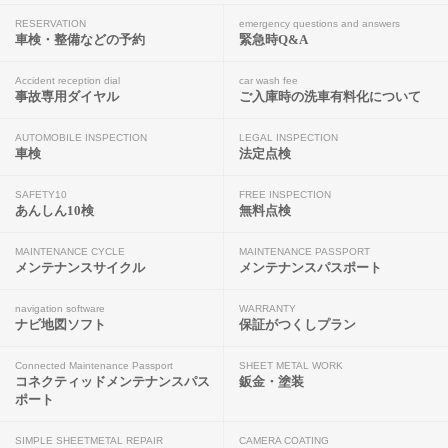
RESERVATION
emergency questions and answers
車検・整備などの予約
緊急時Q&A
Accident reception dial
car wash fee
事故専用ダイヤル
ご入庫時の洗車有料化について
AUTOMOBILE INSPECTION
LEGAL INSPECTION
車検
法定点検
SAFETY10
FREE INSPECTION
あんしん10検
無料点検
MAINTENANCE CYCLE
MAINTENANCE PASSPORT
メンテナンスサイクル
メンテナンスパスポート
navigation software
WARRANTY
ナビ地図ソフト
保証がつくしプラン
Connected Maintenance Passport
SHEET METAL WORK
コネクティッドメンテナンスパス
鈑金・塗装
ポート
SIMPLE SHEETMETAL REPAIR
CAMERA COATING