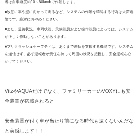
者は自車速度約10～80km/hで作動します。
■故意に車や壁に向かって走るなど、システムの作動を確認する行為は大変危
険です。絶対におやめください。
■また、道路状況、車両状況、天候状態および操作状態によっては、システム
が正しく作動しないことがあります。
■プリクラッシュセーフティは、あくまで運転を支援する機能です。システム
を過信せず、必ず運転者が責任を持って周囲の状況を把握し、安全運転を心
がけてください。
VitzやAQUAだけでなく、ファミリーカーのVOXYにも安
全装置が搭載されると
安全装置が付く車が当たり前になる時代も遠くないんだな
と実感します！！