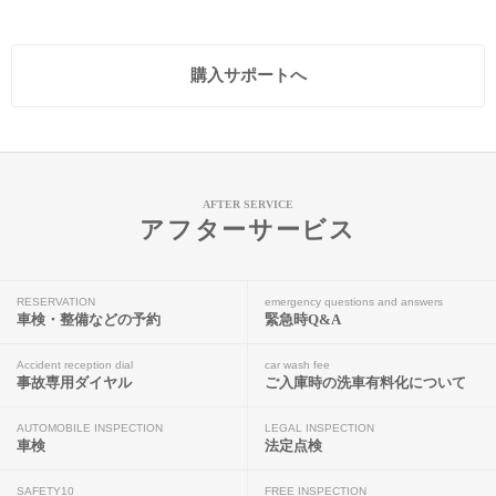
購入サポートへ
AFTER SERVICE
アフターサービス
RESERVATION
emergency questions and answers
車検・整備などの予約
緊急時Q&A
Accident reception dial
car wash fee
事故専用ダイヤル
ご入庫時の洗車有料化について
AUTOMOBILE INSPECTION
LEGAL INSPECTION
車検
法定点検
SAFETY10
FREE INSPECTION