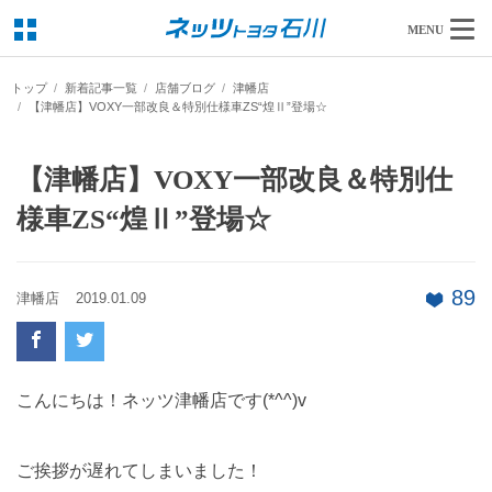
MENU
トップ
新着記事一覧
店舗ブログ
津幡店
【津幡店】VOXY一部改良＆特別仕様車ZS“煌Ⅱ”登場☆
【津幡店】VOXY一部改良＆特別仕
様車ZS“煌Ⅱ”登場☆
89
津幡店
2019.01.09
こんにちは！ネッツ津幡店です(*^^)v
ご挨拶が遅れてしまいました！