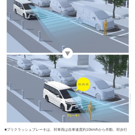
■プリクラッシュブレーキは、対車両は自車速度約10km/hから作動、対歩行