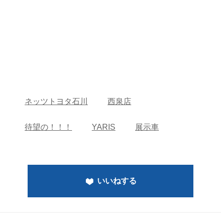
ネッツトヨタ石川
西泉店
待望の！！！
YARIS
展示車
いいねする