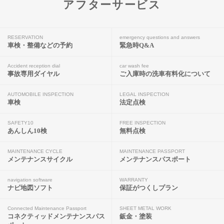
アフターサービス
RESERVATION
emergency questions and answers
車検・整備などの予約
緊急時Q&A
Accident reception dial
car wash fee
事故専用ダイヤル
ご入庫時の洗車有料化について
AUTOMOBILE INSPECTION
LEGAL INSPECTION
車検
法定点検
SAFETY10
FREE INSPECTION
あんしん10検
無料点検
MAINTENANCE CYCLE
MAINTENANCE PASSPORT
メンテナンスサイクル
メンテナンスパスポート
navigation software
WARRANTY
ナビ地図ソフト
保証がつくしプラン
Connected Maintenance Passport
SHEET METAL WORK
コネクティッドメンテナンスパス
鈑金・塗装