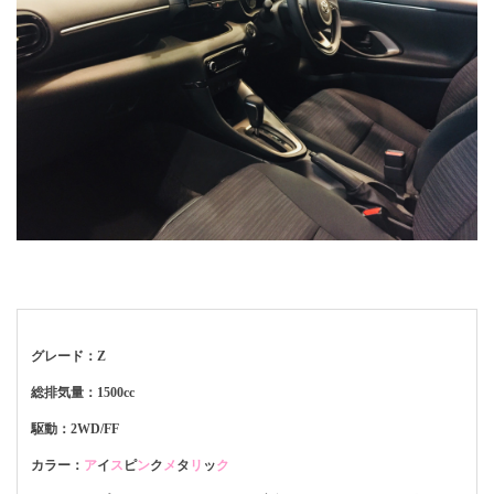
グレード：Z
総排気量：1500cc
駆動：2WD/FF
カラー：
ア
イ
ス
ピ
ン
ク
メ
タ
リ
ッ
ク