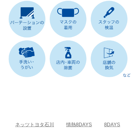
ネッツトヨタ石川
情熱8DAYS
8DAYS