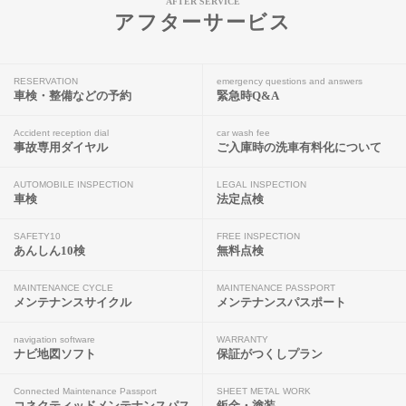
AFTER SERVICE
アフターサービス
RESERVATION
emergency questions and answers
車検・整備などの予約
緊急時Q&A
Accident reception dial
car wash fee
事故専用ダイヤル
ご入庫時の洗車有料化について
AUTOMOBILE INSPECTION
LEGAL INSPECTION
車検
法定点検
SAFETY10
FREE INSPECTION
あんしん10検
無料点検
MAINTENANCE CYCLE
MAINTENANCE PASSPORT
メンテナンスサイクル
メンテナンスパスポート
navigation software
WARRANTY
ナビ地図ソフト
保証がつくしプラン
Connected Maintenance Passport
SHEET METAL WORK
コネクティッドメンテナンスパス
鈑金・塗装