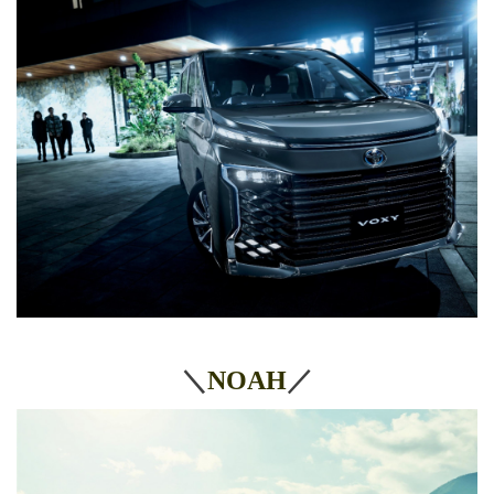
＼
NOAH
／