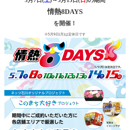
5月7日(
土
)～5月15日(
日
)の期間
情熱8DAYS
を開催！
※5月9日(月)は定休日です