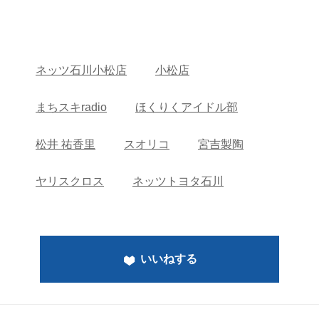
ネッツ石川小松店
小松店
まちスキradio
ほくりくアイドル部
松井 祐香里
スオリコ
宮吉製陶
ヤリスクロス
ネッツトヨタ石川
いいねする