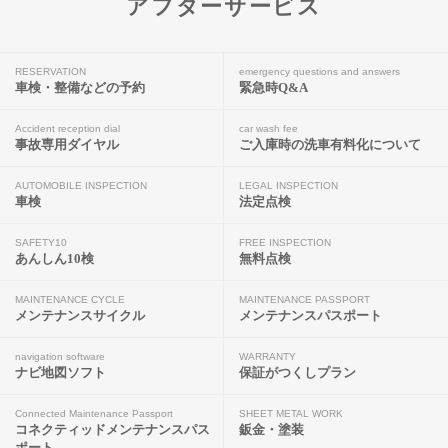
アフターサービス
RESERVATION
emergency questions and answers
車検・整備などの予約
緊急時Q&A
Accident reception dial
car wash fee
事故専用ダイヤル
ご入庫時の洗車有料化について
AUTOMOBILE INSPECTION
LEGAL INSPECTION
車検
法定点検
SAFETY10
FREE INSPECTION
あんしん10検
無料点検
MAINTENANCE CYCLE
MAINTENANCE PASSPORT
メンテナンスサイクル
メンテナンスパスポート
navigation software
WARRANTY
ナビ地図ソフト
保証がつくしプラン
Connected Maintenance Passport
SHEET METAL WORK
コネクティッドメンテナンスパス
鈑金・塗装
ポート