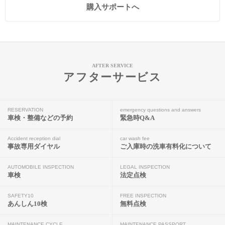
購入サポートへ
AFTER SERVICE
アフターサービス
RESERVATION
emergency questions and answers
車検・整備などの予約
緊急時Q&A
Accident reception dial
car wash fee
事故専用ダイヤル
ご入庫時の洗車有料化について
AUTOMOBILE INSPECTION
LEGAL INSPECTION
車検
法定点検
SAFETY10
FREE INSPECTION
あんしん10検
無料点検
MAINTENANCE CYCLE
MAINTENANCE PASSPORT