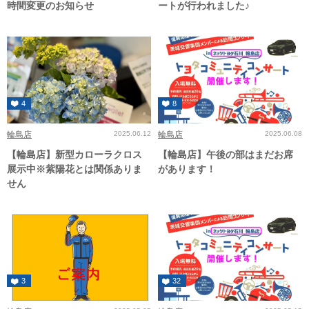
時間変更のお知らせ
ートが行われました♪
4
8
輪島店
2025.06.12
輪島店
2025.06.08
【輪島店】新型カローラクロス
【輪島店】午後の部はまだお席
展示中※紫陽花とは関係ありま
があります！
せん
3
32