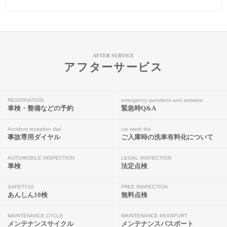
AFTER SERVICE
アフターサービス
RESERVATION
emergency questions and answers
車検・整備などの予約
緊急時Q&A
Accident reception dial
car wash fee
事故専用ダイヤル
ご入庫時の洗車有料化について
AUTOMOBILE INSPECTION
LEGAL INSPECTION
車検
法定点検
SAFETY10
FREE INSPECTION
あんしん10検
無料点検
MAINTENANCE CYCLE
MAINTENANCE PASSPORT
メンテナンスサイクル
メンテナンスパスポート