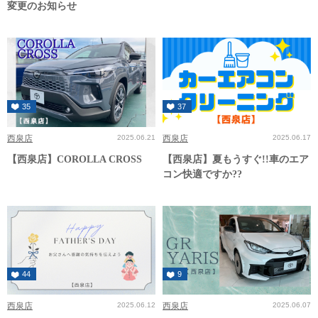
変更のお知らせ
35
37
西泉店
2025.06.21
西泉店
2025.06.17
【西泉店】COROLLA CROSS
【西泉店】夏もうすぐ!!車のエア
コン快適ですか??
44
9
西泉店
2025.06.12
西泉店
2025.06.07