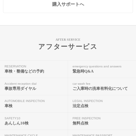
購入サポートへ
AFTER SERVICE
アフターサービス
RESERVATION
emergency questions and answers
車検・整備などの予約
緊急時Q&A
Accident reception dial
car wash fee
事故専用ダイヤル
ご入庫時の洗車有料化について
AUTOMOBILE INSPECTION
LEGAL INSPECTION
車検
法定点検
SAFETY10
FREE INSPECTION
あんしん10検
無料点検
MAINTENANCE CYCLE
MAINTENANCE PASSPORT