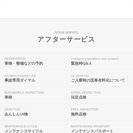
AFTER SERVICE
アフターサービス
RESERVATION
emergency questions and answers
車検・整備などの予約
緊急時Q&A
Accident reception dial
car wash fee
事故専用ダイヤル
ご入庫時の洗車有料化について
AUTOMOBILE INSPECTION
LEGAL INSPECTION
車検
法定点検
SAFETY10
FREE INSPECTION
あんしん10検
無料点検
MAINTENANCE CYCLE
MAINTENANCE PASSPORT
メンテナンスサイクル
メンテナンスパスポート