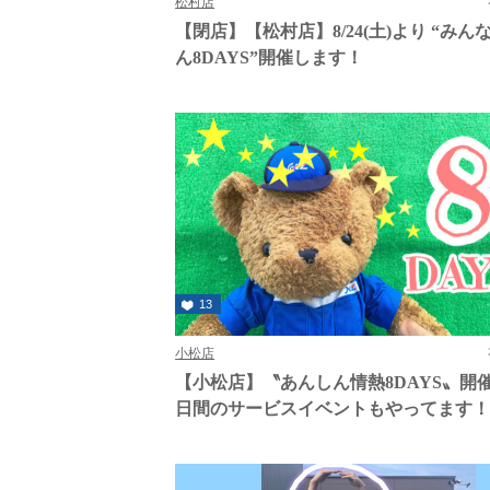
松村店
【閉店】【松村店】8/24(土)より “みん
ん8DAYS”開催します！
13
小松店
【小松店】〝あんしん情熱8DAYS〟開
日間のサービスイベントもやってます