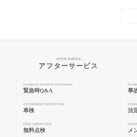
AFTER SERVICE
アフターサービス
emergency questions and answers
Accide
緊急時Q&A
事
AUTOMOBILE INSPECTION
LEGA
車検
法
FREE INSPECTION
MAIN
無料点検
メ