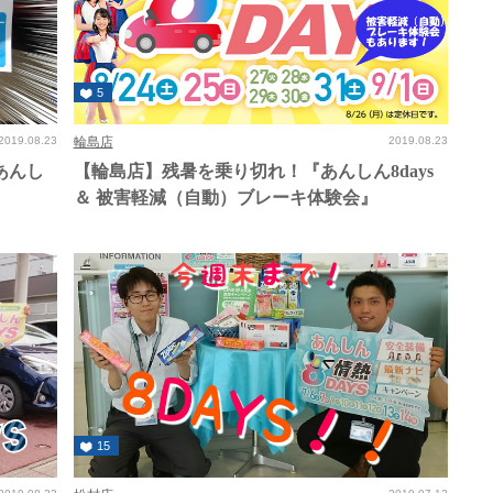
5
2019.08.23
輪島店
2019.08.23
あんし
【輪島店】残暑を乗り切れ！『あんしん8days
＆ 被害軽減（自動）ブレーキ体験会』
15