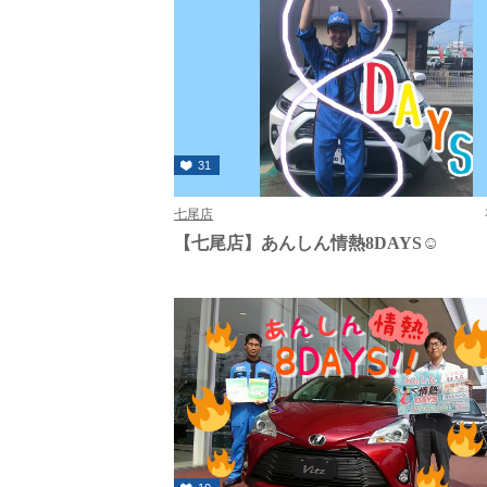
31
七尾店
【七尾店】あんしん情熱8DAYS☺