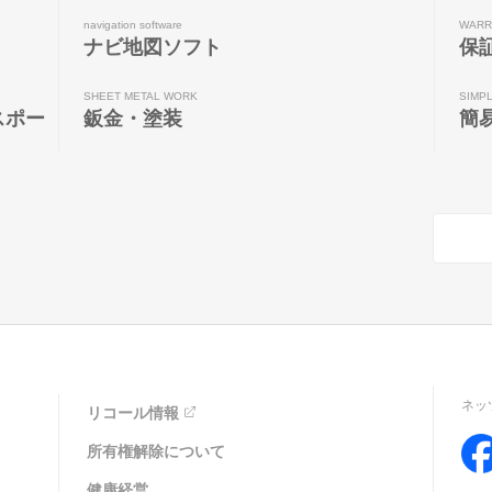
navigation software
WARR
ナビ地図ソフト
保
SHEET METAL WORK
SIMP
スポー
鈑金・塗装
簡
ネッ
リコール情報
所有権解除について
健康経営