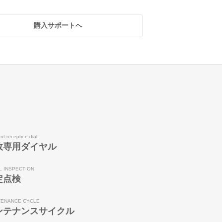
購入サポートへ
nt reception dial
故専用ダイヤル
L INSPECTION
定点検
TENANCE CYCLE
ンテナンスサイクル