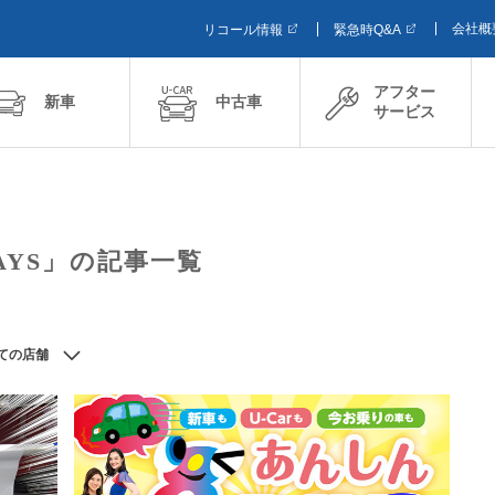
会社概
リコール情報
緊急時Q&A
アフター
新車
中古車
サービス
AYS」の記事一覧
ての店舗