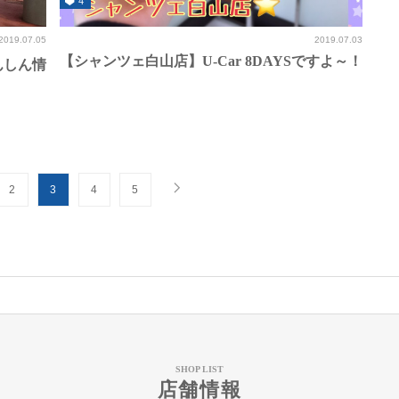
4
2019.07.05
2019.07.03
【シャンツェ白山店】U-Car 8DAYSですよ～！
あんしん情
2
3
4
5
SHOP LIST
店舗情報