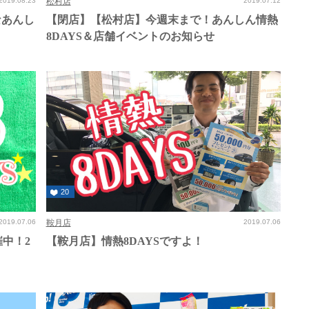
2019.08.23
松村店
2019.07.12
なあんし
【閉店】【松村店】今週末まで！あんしん情熱
8DAYS＆店舗イベントのお知らせ
20
2019.07.06
鞍月店
2019.07.06
催中！2
【鞍月店】情熱8DAYSですよ！
！