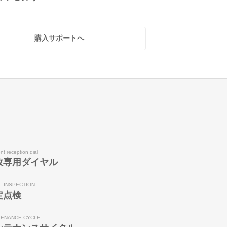
購入サポートへ
nt reception dial
故専用ダイヤル
L INSPECTION
定点検
TENANCE CYCLE