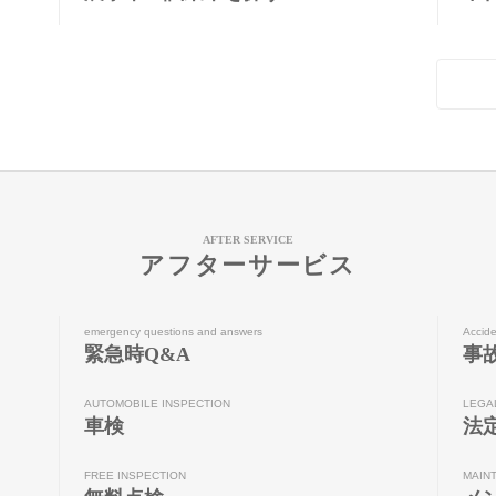
AFTER SERVICE
アフターサービス
emergency questions and answers
Accide
緊急時Q&A
事
AUTOMOBILE INSPECTION
LEGA
車検
法
FREE INSPECTION
MAIN