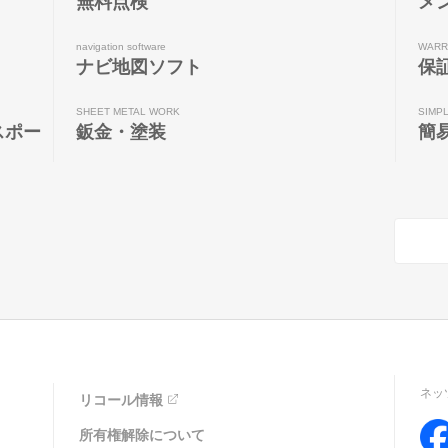
無料点検
メ
navigation software
WARR
ナビ地図ソフト
保
SHEET METAL WORK
SIMP
スポー
鈑金・塗装
簡
ネッ
リコール情報
所有権解除について