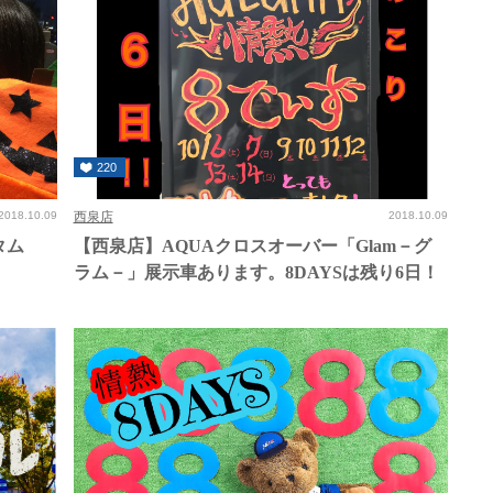
220
2018.10.09
西泉店
2018.10.09
タム
【西泉店】AQUAクロスオーバー「Glam－グ
ラム－」展示車あります。8DAYSは残り6日！