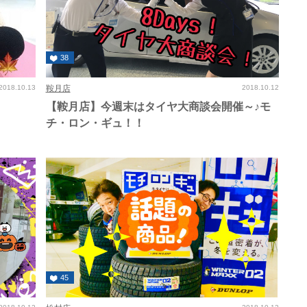
38
2018.10.13
鞍月店
2018.10.12
【鞍月店】今週末はタイヤ大商談会開催～♪モ
チ・ロン・ギュ！！
45