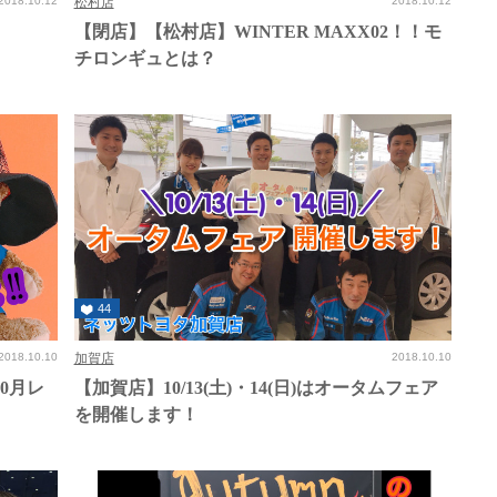
2018.10.12
松村店
2018.10.12
【閉店】【松村店】WINTER MAXX02！！モ
チロンギュとは？
44
2018.10.10
加賀店
2018.10.10
0月レ
【加賀店】10/13(土)・14(日)はオータムフェア
を開催します！