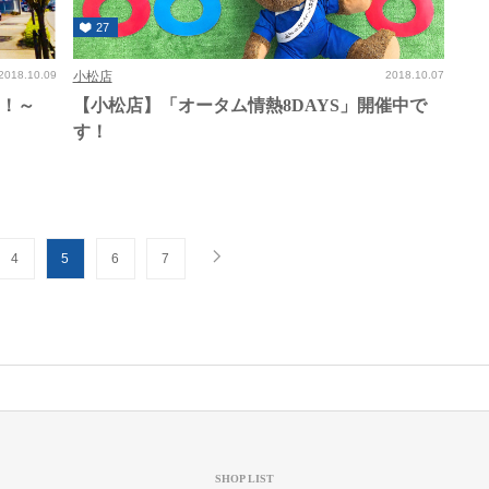
27
2018.10.09
小松店
2018.10.07
！！～
【小松店】「オータム情熱8DAYS」開催中で
す！
4
5
6
7
SHOP LIST