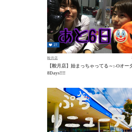
27
鞍月店
【鞍月店】始まっちゃってる～:-Oオー
8Days!!!!