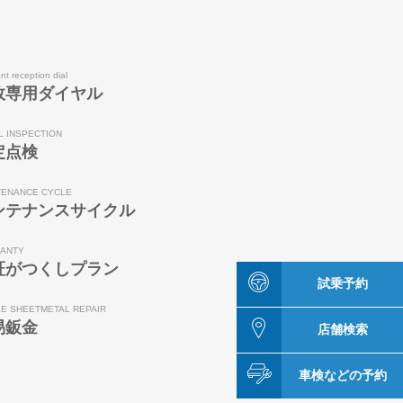
nt reception dial
故専用ダイヤル
L INSPECTION
定点検
TENANCE CYCLE
ンテナンスサイクル
ANTY
証がつくしプラン
試乗予約
LE SHEETMETAL REPAIR
易鈑金
店舗検索
車検などの予約