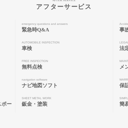
AFTER SERVICE
アフターサービス
emergency questions and answers
Accide
緊急時Q&A
事
AUTOMOBILE INSPECTION
LEGA
車検
法
FREE INSPECTION
MAIN
無料点検
メ
navigation software
WARR
ナビ地図ソフト
保
SHEET METAL WORK
SIMP
スポー
鈑金・塗装
簡