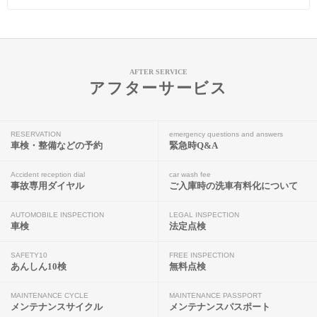
AFTER SERVICE
アフターサービス
RESERVATION
emergency questions and answers
車検・整備などの予約
緊急時Q&A
Accident reception dial
car wash fee
事故専用ダイヤル
ご入庫時の洗車有料化について
AUTOMOBILE INSPECTION
LEGAL INSPECTION
車検
法定点検
SAFETY10
FREE INSPECTION
あんしん10検
無料点検
MAINTENANCE CYCLE
MAINTENANCE PASSPORT
メンテナンスサイクル
メンテナンスパスポート