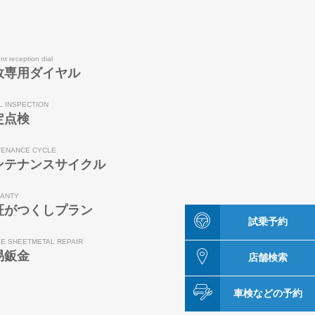
nt reception dial
故専用ダイヤル
L INSPECTION
定点検
TENANCE CYCLE
ンテナンスサイクル
ANTY
証がつくしプラン
試乗予約
LE SHEETMETAL REPAIR
易鈑金
店舗検索
車検などの予約