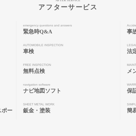
AFTER SERVICE
アフターサービス
emergency questions and answers
Accide
緊急時Q&A
事
AUTOMOBILE INSPECTION
LEGA
車検
法
FREE INSPECTION
MAIN
無料点検
メ
navigation software
WARR
ナビ地図ソフト
保
SHEET METAL WORK
SIMP
スポー
鈑金・塗装
簡