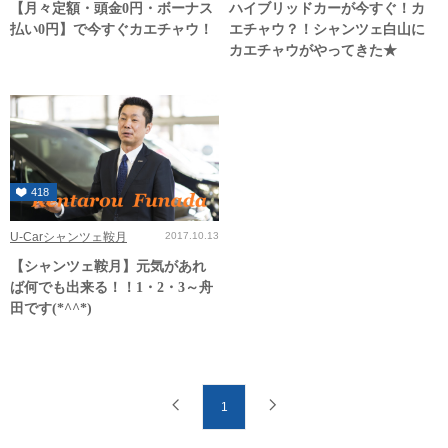
【月々定額・頭金0円・ボーナス
ハイブリッドカーが今すぐ！カ
払い0円】で今すぐカエチャウ！
エチャウ？！シャンツェ白山に
カエチャウがやってきた★
418
U-Carシャンツェ鞍月
2017.10.13
【シャンツェ鞍月】元気があれ
ば何でも出来る！！1・2・3～舟
田です(*^^*)
1