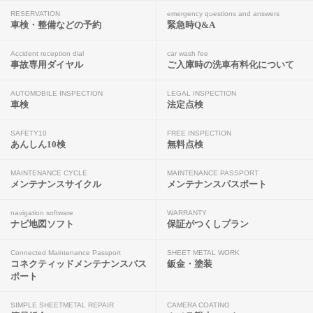
RESERVATION
emergency questions and answers
車検・整備などの予約
緊急時Q&A
Accident reception dial
car wash fee
事故専用ダイヤル
ご入庫時の洗車有料化について
AUTOMOBILE INSPECTION
LEGAL INSPECTION
車検
法定点検
SAFETY10
FREE INSPECTION
あんしん10検
無料点検
MAINTENANCE CYCLE
MAINTENANCE PASSPORT
メンテナンスサイクル
メンテナンスパスポート
navigation software
WARRANTY
ナビ地図ソフト
保証がつくしプラン
Connected Maintenance Passport
SHEET METAL WORK
コネクティッドメンテナンスパス
鈑金・塗装
ポート
SIMPLE SHEETMETAL REPAIR
CAMERA COATING