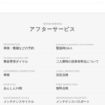
AFTER SERVICE
アフターサービス
RESERVATION
emergency questions and answers
車検・整備などの予約
緊急時Q&A
Accident reception dial
car wash fee
事故専用ダイヤル
ご入庫時の洗車有料化について
AUTOMOBILE INSPECTION
LEGAL INSPECTION
車検
法定点検
SAFETY10
FREE INSPECTION
あんしん10検
無料点検
MAINTENANCE CYCLE
MAINTENANCE PASSPORT
メンテナンスサイクル
メンテナンスパスポート