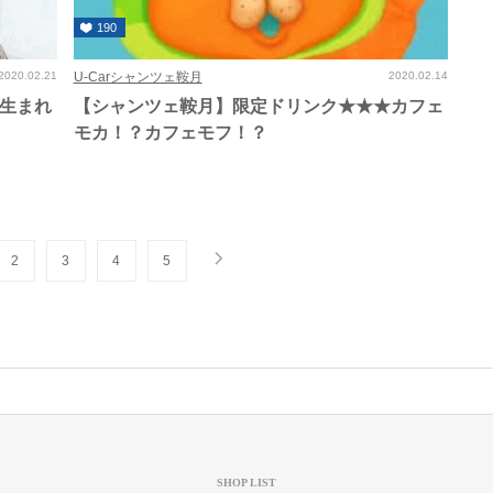
190
2020.02.21
U-Carシャンツェ鞍月
2020.02.14
月生まれ
【シャンツェ鞍月】限定ドリンク★★★カフェ
モカ！？カフェモフ！？
2
3
4
5
SHOP LIST