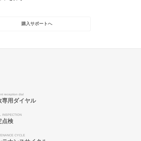
購入サポートへ
nt reception dial
故専用ダイヤル
L INSPECTION
定点検
TENANCE CYCLE