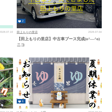
2
2026.07.10
田上もりの里店
2026.07.04
【田上もりの里店】中古車ブース完成(o^―^o)
ニコ
6