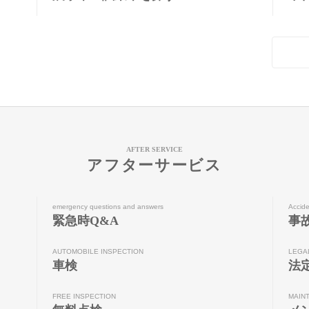
AFTER SERVICE
アフターサービス
emergency questions and answers
Accide
緊急時Q&A
事
AUTOMOBILE INSPECTION
LEGA
車検
法
FREE INSPECTION
MAIN