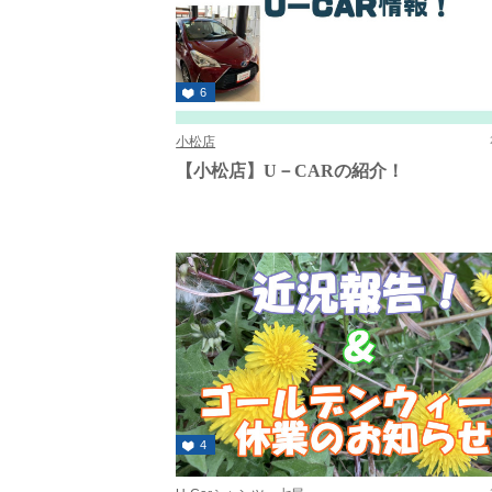
6
小松店
【小松店】U－CARの紹介！
4