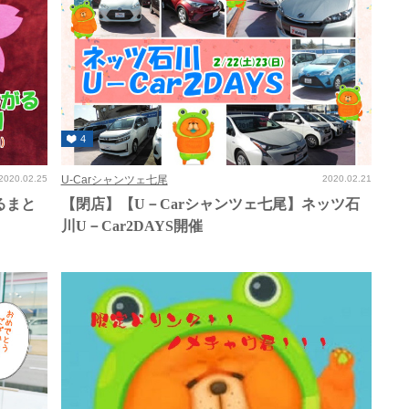
4
2020.02.25
U-Carシャンツェ七尾
2020.02.21
るまと
【閉店】【U－Carシャンツェ七尾】ネッツ石
川U－Car2DAYS開催