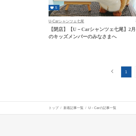
5
U-Carシャンツェ七尾
【閉店】【U－Carシャンツェ七尾】2
のキッズメンバーのみなさまへ
1
トップ
新着記事一覧
U－Carの記事一覧