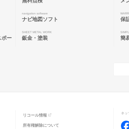
無料点検
メ
navigation software
WARR
ナビ地図ソフト
保
SHEET METAL WORK
SIMP
スポー
鈑金・塗装
簡
ネッ
リコール情報
所有権解除について