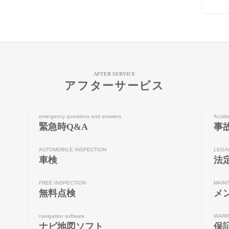
AFTER SERVICE
アフターサービス
emergency questions and answers
Accide
緊急時Q&A
事
AUTOMOBILE INSPECTION
LEGA
車検
法
FREE INSPECTION
MAIN
無料点検
メ
navigation software
WARR
ナビ地図ソフト
保