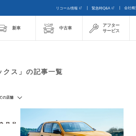
会社概
リコール情報
緊急時Q&A
アフター
新車
中古車
サービス
ックス」の記事一覧
ての店舗