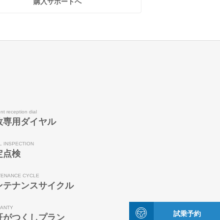
購入サポートへ
nt reception dial
故専用ダイヤル
L INSPECTION
定点検
TENANCE CYCLE
ンテナンスサイクル
ANTY
試乗予約
証がつくしプラン