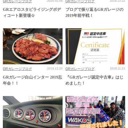
GRガレージブログ
2020.02.06
GRガレージブログ
2019.12.22
GRエアロスタビライジングボデ
ブログで振り返るGRガレージの
ィコート新登場☆
2019年前半戦！
GRガレージブログ
2019.12.20
GRガレージブログ
2019.11.21
GRガレージ白山インター 2019忘
『GRガレージ認定中古車』はじ
年会！！
めました！