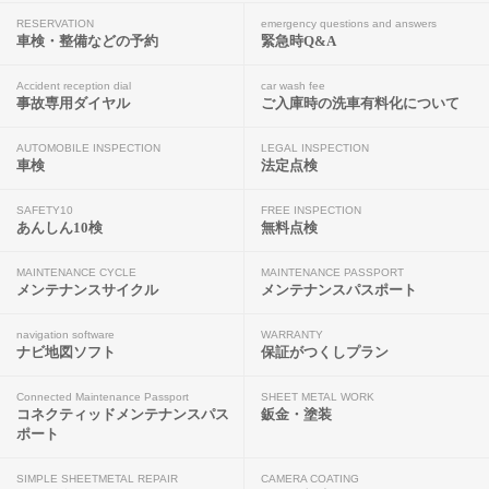
RESERVATION
emergency questions and answers
車検・整備などの予約
緊急時Q&A
Accident reception dial
car wash fee
事故専用ダイヤル
ご入庫時の洗車有料化について
AUTOMOBILE INSPECTION
LEGAL INSPECTION
車検
法定点検
SAFETY10
FREE INSPECTION
あんしん10検
無料点検
MAINTENANCE CYCLE
MAINTENANCE PASSPORT
メンテナンスサイクル
メンテナンスパスポート
navigation software
WARRANTY
ナビ地図ソフト
保証がつくしプラン
Connected Maintenance Passport
SHEET METAL WORK
コネクティッドメンテナンスパス
鈑金・塗装
ポート
SIMPLE SHEETMETAL REPAIR
CAMERA COATING