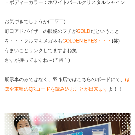
・ボディーカラー：ホワイトパールクリスタルシャイン
お気づきでしょうか(￣▽￣)
町口アドバイザーの眼鏡のフチが
GOLD
だということ
を・・・クルマもメガネも
GOLDEN EYES・・・
(笑)
うまいことリンクしてますよね笑
さすが持ってますね～( *´艸｀)
展示車のみではなく、羽咋店ではこちらのボードにて、
ほ
ぼ全車種のQRコードを読み込むことが出来ます
よ！！