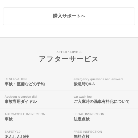
購入サポートへ
AFTER SERVICE
アフターサービス
RESERVATION
emergency questions and answers
車検・整備などの予約
緊急時Q&A
Accident reception dial
car wash fee
事故専用ダイヤル
ご入庫時の洗車有料化について
AUTOMOBILE INSPECTION
LEGAL INSPECTION
車検
法定点検
SAFETY10
FREE INSPECTION
あんしん10検
無料点検