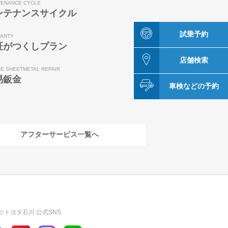
TENANCE CYCLE
ンテナンスサイクル
試乗予約
ANTY
証がつくしプラン
店舗検索
LE SHEETMETAL REPAIR
易鈑金
車検などの予約
アフターサービス一覧へ
ツトヨタ石川 公式SNS