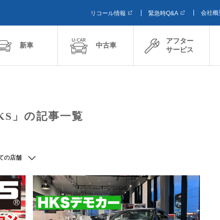
会社概
リコール情報
緊急時Q&A
アフター
新車
中古車
サービス
KS」の記事一覧
ての店舗