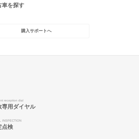
古車を探す
購入サポートへ
nt reception dial
故専用ダイヤル
L INSPECTION
定点検