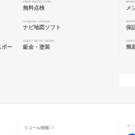
FREE INSPECTION
MAIN
無料点検
メ
navigation software
WARR
ナビ地図ソフト
保
SHEET METAL WORK
SIMP
スポー
鈑金・塗装
簡
ネッ
リコール情報