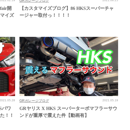
2022.02.19
GRガレージブログ
2021.08.25
 fair開
【カスタマイズブログ】86 HKSスーパーチャ
タマイズ
ージャー取付っ！！！！
2021.05.28
GRガレージブログ
2021.05.19
Sパワ
GRヤリス X HKS スーパーターボマフラーサウ
した！！
ンドが重厚で震えた件【動画有】